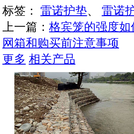
标签：
雷诺护垫
、
雷诺
上一篇：
格宾笼的强度如
网箱和购买前注意事项
更多
相关产品