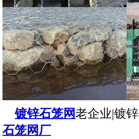
镀锌石笼网
老企业|镀
石笼网厂