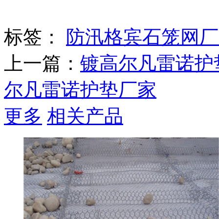
标签：
防汛格宾石笼网厂
上一篇：
镀高尔凡雷诺护
尔凡雷诺护垫厂家
更多
相关产品