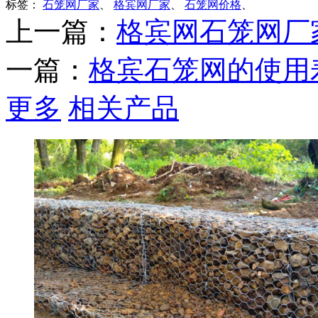
标签：
石笼网厂家
、
格宾网厂家
、
石笼网价格
、
上一篇：
格宾网石笼网厂
一篇：
格宾石笼网的使用
更多
相关产品