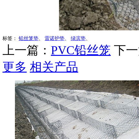
标签：
铅丝笼垫
、
雷诺护垫
、
绿滨垫
、
上一篇：
PVC铅丝笼
下一
更多
相关产品