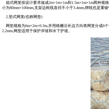
箱式网笼按设计要求做成2m×1m×1m和1.5m×1m×1m两
小为80mm×100mm,支架边框线直径不小于3.4mm,绑线也是
2.垫式网笼(也称网垫)
网垫规格为6m×2m×0.3m,并用格栅沿长边方向将网笼分成6个
2.2mm,网垫适用于保护岸坡和水下护坡。