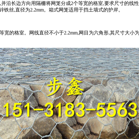
种规格,并沿长边方向用隔栅将网笼分成2个等宽的格室,要求尺寸的线性
重镀锌铁丝,直径为2.2mm。箱式网笼适用于挡土墙式的护岸。
等宽的格室。网线直径不小于2.2mm,网目为六角形,其尺寸大小为60