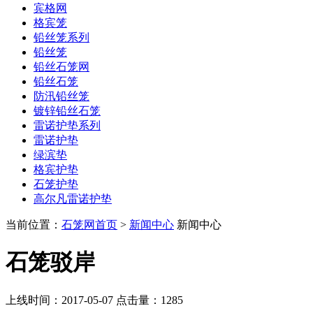
宾格网
格宾笼
铅丝笼系列
铅丝笼
铅丝石笼网
铅丝石笼
防汛铅丝笼
镀锌铅丝石笼
雷诺护垫系列
雷诺护垫
绿滨垫
格宾护垫
石笼护垫
高尔凡雷诺护垫
当前位置：
石笼网首页
>
新闻中心
新闻中心
石笼驳岸
上线时间：2017-05-07 点击量：
1285