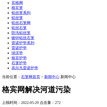
宾格网
格宾笼
铅丝笼系列
铅丝笼
铅丝石笼网
铅丝石笼
防汛铅丝笼
镀锌铅丝石笼
雷诺护垫系列
雷诺护垫
绿滨垫
格宾护垫
石笼护垫
高尔凡雷诺护垫
当前位置：
石笼网首页
>
新闻中心
新闻中心
格宾网解决河道污染
上线时间：2022-05-29 点击量：
272