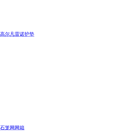
高尔凡雷诺护垫
石笼网网箱