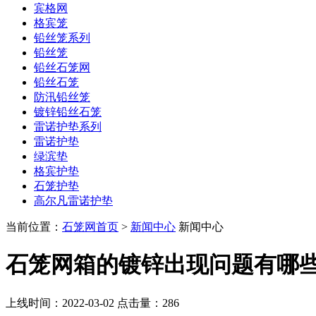
宾格网
格宾笼
铅丝笼系列
铅丝笼
铅丝石笼网
铅丝石笼
防汛铅丝笼
镀锌铅丝石笼
雷诺护垫系列
雷诺护垫
绿滨垫
格宾护垫
石笼护垫
高尔凡雷诺护垫
当前位置：
石笼网首页
>
新闻中心
新闻中心
石笼网箱的镀锌出现问题有哪
上线时间：2022-03-02 点击量：
286