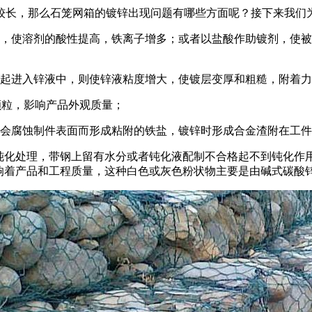
较长，那么石笼网箱的镀锌出现问题有哪些方面呢？接下来我们
内，使溶剂的酸性提高，铁离子增多；或者以盐酸作助镀剂，使
一起进入锌液中，则使锌液粘度增大，使镀层变厚和粗糙，附着
颗粒，影响产品外观质量；
也会腐蚀制件表面而形成粘附的铁盐，镀锌时形成合金渣附在工
少钝化处理，带钢上留有水分或者钝化液配制不合格起不到钝化作
影响着产品和工程质量，这种白色或灰色粉状物主要是由碱式碳酸