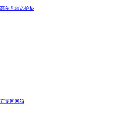
高尔凡雷诺护垫
石笼网网箱