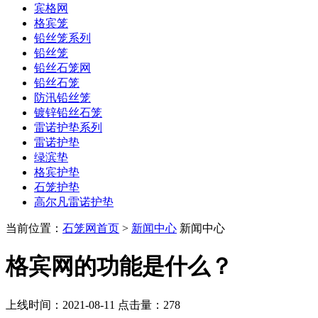
宾格网
格宾笼
铅丝笼系列
铅丝笼
铅丝石笼网
铅丝石笼
防汛铅丝笼
镀锌铅丝石笼
雷诺护垫系列
雷诺护垫
绿滨垫
格宾护垫
石笼护垫
高尔凡雷诺护垫
当前位置：
石笼网首页
>
新闻中心
新闻中心
格宾网的功能是什么？
上线时间：2021-08-11 点击量：
278