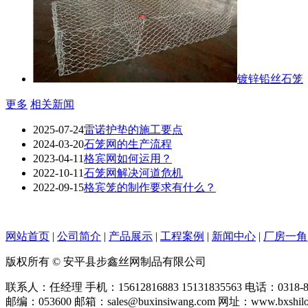
镀锌铅丝石笼
更多
相关新闻
2025-07-24
雷诺护垫的施工要点
2024-03-20
石笼网的生产流程
2023-04-11
格宾网如何运用？
2022-10-11
石笼网解决河道危机
2022-09-15
格宾笼的制作要求有什么？
网站首页
|
公司简介
|
产品展示
|
工程案例
|
新闻中心
|
厂房一角
版权所有 © 安平县步鑫丝网制品有限公司
联系人：任经理 手机：15612816883 15131835563 电话：0318-80
邮编：053600 邮箱：sales@buxinsiwang.com 网址：www.bxshilo