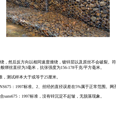
，然后反方向以相同速度缠绕，镀锌层以及原丝不会破裂。符合SA
绑丝直径为3毫米，抗张强度为156-178千克/平方毫米。
标准，测试样本大于或等于25厘米。
S675：1997标准。2、丝经的直径误差在5%属于正常范围。网
ns675：1997标准，没有锌沉淀不起皱，无脱落现象。