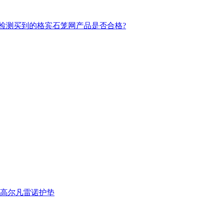
检测买到的格宾石笼网产品是否合格?
高尔凡雷诺护垫