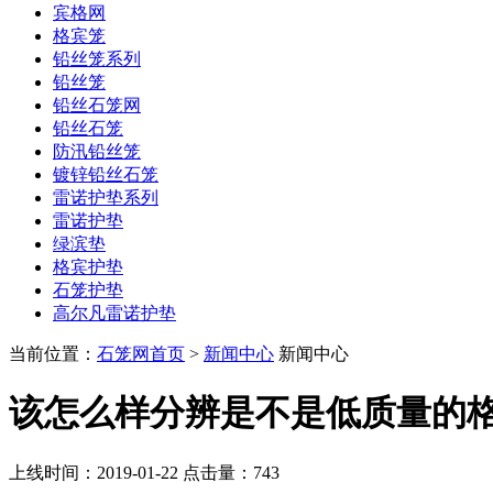
宾格网
格宾笼
铅丝笼系列
铅丝笼
铅丝石笼网
铅丝石笼
防汛铅丝笼
镀锌铅丝石笼
雷诺护垫系列
雷诺护垫
绿滨垫
格宾护垫
石笼护垫
高尔凡雷诺护垫
当前位置：
石笼网首页
>
新闻中心
新闻中心
该怎么样分辨是不是低质量的
上线时间：2019-01-22 点击量：
743