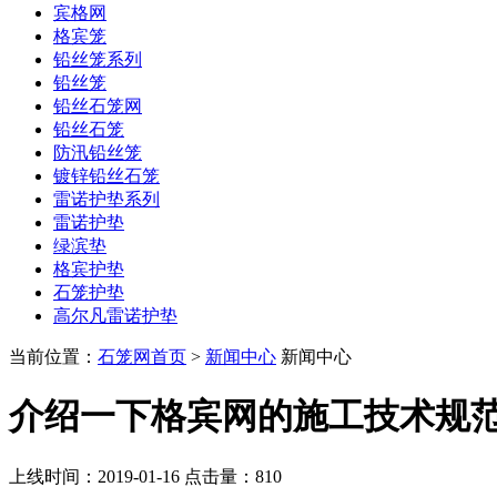
宾格网
格宾笼
铅丝笼系列
铅丝笼
铅丝石笼网
铅丝石笼
防汛铅丝笼
镀锌铅丝石笼
雷诺护垫系列
雷诺护垫
绿滨垫
格宾护垫
石笼护垫
高尔凡雷诺护垫
当前位置：
石笼网首页
>
新闻中心
新闻中心
介绍一下格宾网的施工技术规
上线时间：2019-01-16 点击量：
810