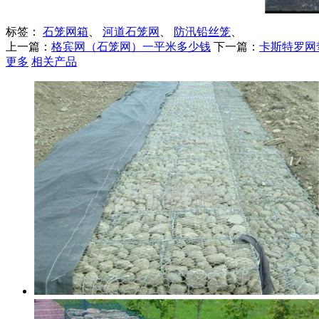
标签：
石笼网箱
、
河道石笼网
、
防汛铅丝笼
、
上一篇：
格宾网（石笼网）一平米多少钱
下一篇：
卡斯特罗网
更多
相关产品