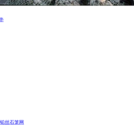
垫
铅丝石笼网