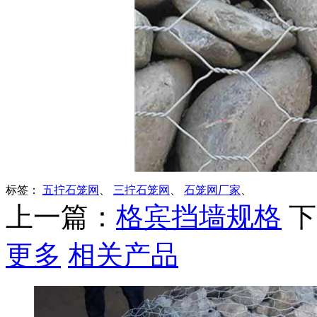
标签：
五拧石笼网
、
三拧石笼网
、
石笼网厂家
、
上一篇：
格宾挡墙规格
下
更多
相关产品