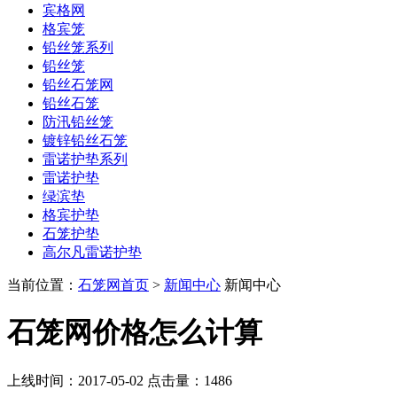
宾格网
格宾笼
铅丝笼系列
铅丝笼
铅丝石笼网
铅丝石笼
防汛铅丝笼
镀锌铅丝石笼
雷诺护垫系列
雷诺护垫
绿滨垫
格宾护垫
石笼护垫
高尔凡雷诺护垫
当前位置：
石笼网首页
>
新闻中心
新闻中心
石笼网价格怎么计算
上线时间：2017-05-02 点击量：
1486