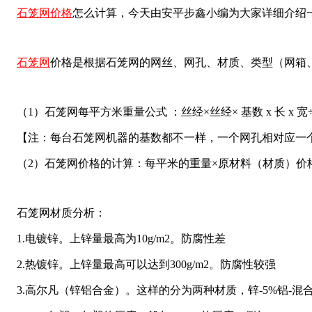
石笼网价格
怎么计算，今天由安平步鑫小编为大家详细介绍
石笼网
价格是根据石笼网的网丝、网孔、材质、类型（网箱
（1）石笼网每平方米重量公式 ：丝经×丝经× 基数 x 长 x 宽÷
【注：每台石笼网机器的基数都不一样，一个网孔相对应一
（2）石笼网价格的计算：每平米的重量×原材料（材质）价
石笼网材质分析：
1.电镀锌。上锌量最高为10g/m2。防腐性差
2.热镀锌。上锌量最高可以达到300g/m2。防腐性较强
3.高尔凡（锌铝合金）。这样的分为两种材质，锌-5%铝-混