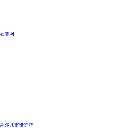
石笼网
高尔凡雷诺护垫