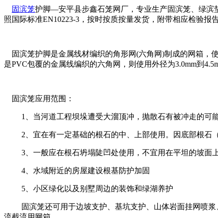
固滨笼
护脚—安平县步鑫石笼网厂，专业生产固滨笼、绿滨
照国际标准EN10223-3，按时按质按量发货，附带相应检验报告合格证
固滨笼护脚是金属线材编织的角形网(六角网)制成的网箱，使用
是PVC包覆的金属线编织的六角网，则使用外径为3.0mm到4.
固滨笼应用范围：
1、当河道工程坝垛遭受大溜顶冲，抛散石有被冲走的可能
2、宜在有一定基础的根石的中、上部使用。因底部根石（
3、一般应在根石坍塌陡凹处使用，不宜用在平坦的坡面
4、水域附近的房屋建设根基防护加固
5、小区绿化以及别墅周边的装饰和绿湖养护
固滨笼还可用于边坡支护、基坑支护、山体岩面挂网喷浆、
流截流用网箱。