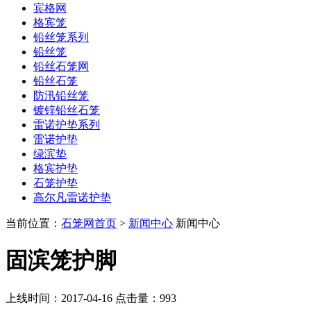
宾格网
格宾笼
铅丝笼系列
铅丝笼
铅丝石笼网
铅丝石笼
防汛铅丝笼
镀锌铅丝石笼
雷诺护垫系列
雷诺护垫
绿滨垫
格宾护垫
石笼护垫
高尔凡雷诺护垫
当前位置：
石笼网首页
>
新闻中心
新闻中心
固滨笼护脚
上线时间：2017-04-16 点击量：
993