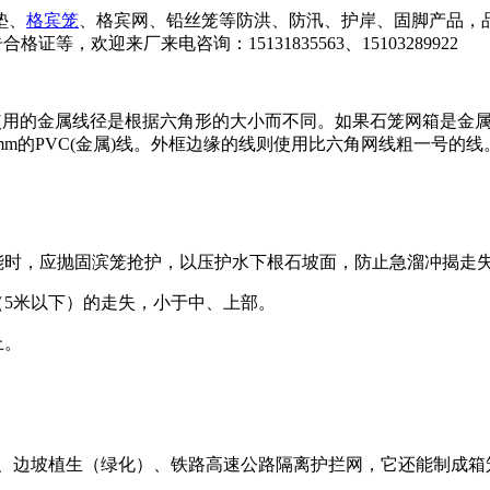
垫、
格宾笼
、格宾网、铅丝笼等防洪、防汛、护岸、固脚产品，
等，欢迎来厂来电咨询：15131835563、15103289922
的金属线径是根据六角形的大小而不同。如果石笼网箱是金属镀层
5mm的PVC(金属)线。外框边缘的线则使用比六角网线粗一号的线
时，应抛固滨笼抢护，以压护水下根石坡面，防止急溜冲揭走
5米以下）的走失，小于中、上部。
上。
边坡植生（绿化）、铁路高速公路隔离护拦网，它还能制成箱