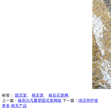
标签：
固滨笼
、
格宾笼
、
格宾石笼网
、
上一篇：
镀高尔凡覆塑固滨笼网箱
下一篇：
绿滨垫护坡
更多
相关产品